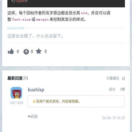
</
span
>
这样，每个回帖作者的名字旁边都会显示其
，并且可以调
uid
整
或
来控制其显示的样式。
font-size
margin
这家伙太懒了，什么也没留下。
0
0
0
最新回复
(
1
)
只看楼主
bushixp
0
2
楼
该用户被关禁闭，内容被隐藏。
UID 1032
回复
26-04-15 14:32