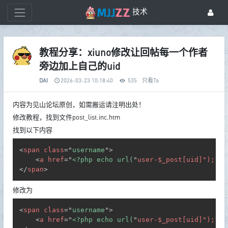
技术
教程分享：xiuno修改让回帖每一个作者
旁边加上自己的uid
DAI
2026-03-23 10:18:40
535
只看Ta
内容为见山论坛原创，如需搬运请注明出处！
修改教程，找到文件post_list.inc.htm
找到以下内容
Copy
<
span
class
=
"
username
"
>
<
a
href
=
"
<?php echo url(
"
user-$_post[uid]");?
>
"
</
span
>
修改为
Copy
<
span
class
=
"
username
"
>
<
a
href
=
"
<?php echo url(
"
user-$_post[uid]");?
>
"