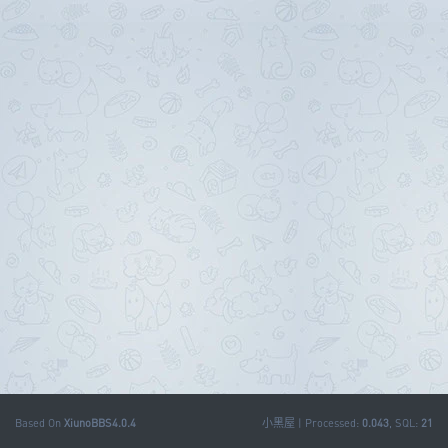
Based On
XiunoBBS
4.0.4
小黑屋
|
Processed:
0.043
, SQL:
21