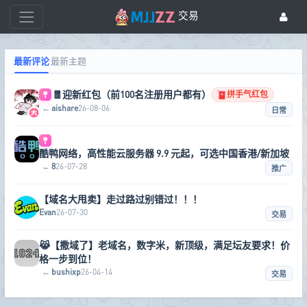
交易
最新评论
最新主题
🧧迎新红包（前100名注册用户都有）
拼手气红包
←
aishare
26-08-06
日常
酷鸭网络，高性能云服务器 9.9 元起，可选中国香港/新加坡
←
8
26-07-28
推广
【域名大甩卖】走过路过别错过！！！
Evan
26-07-30
交易
😹【撒域了】老域名，数字米，新顶级，满足坛友要求！价
格一步到位！
←
bushixp
26-04-14
交易